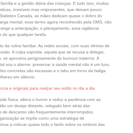
 família e a gestão diária das crianças. E tudo isso, muitas
ticas, invisíveis mas onipresentes, que deixam pouco
Statistics Canada, as mães dedicam quase o dobro do
 carga mental, esse termo agora reconhecido pela OMS, não
range a antecipação, o planejamento, essa vigilância
 do que qualquer tarefa.
 da rotina familiar. As redes sociais, com suas vitrines de
essão. A culpa espreita: aquela que se recusa a delegar,
ão, se aproxima perigosamente do burnout materno. A
l soa o alarme: preservar a saúde mental não é um luxo,
ões concretas são escassas e o tabu em torno da fadiga
lheres em silêncio.
cia e originais para realçar seu estilo no dia a dia
úde física, altera o humor e reduz a paciência com as
tão um desejo distante, relegado bem atrás das
os de descanso são frequentemente interrompidos,
organização se impõe como uma estratégia de
tinua a colocar quase todo o fardo sobre os ombros das