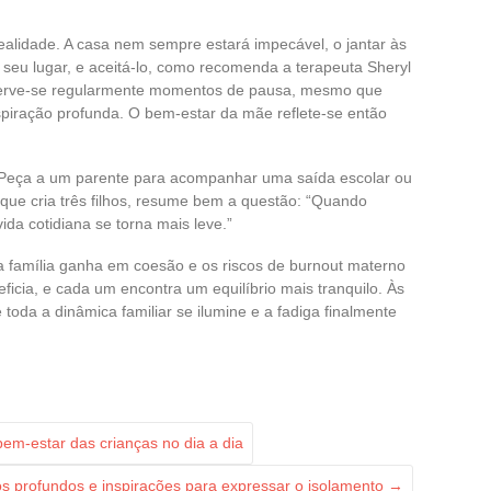
alidade. A casa nem sempre estará impecável, o jantar às
 seu lugar, e aceitá-lo, como recomenda a terapeuta Sheryl
Reserve-se regularmente momentos de pausa, mesmo que
piração profunda. O bem-estar da mãe reflete-se então
. Peça a um parente para acompanhar uma saída escolar ou
que cria três filhos, resume bem a questão: “Quando
da cotidiana se torna mais leve.”
a família ganha em coesão e os riscos de burnout materno
ficia, e cada um encontra um equilíbrio mais tranquilo. Às
toda a dinâmica familiar se ilumine e a fadiga finalmente
em-estar das crianças no dia a dia
os profundos e inspirações para expressar o isolamento
→