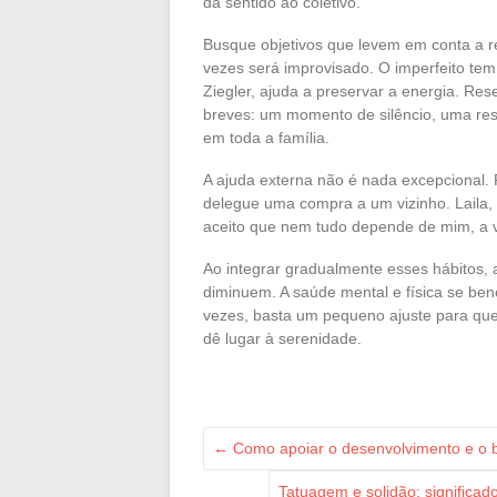
dá sentido ao coletivo.
Busque objetivos que levem em conta a re
vezes será improvisado. O imperfeito tem
Ziegler, ajuda a preservar a energia. 
breves: um momento de silêncio, uma res
em toda a família.
A ajuda externa não é nada excepcional
delegue uma compra a um vizinho. Laila, 
aceito que nem tudo depende de mim, a vi
Ao integrar gradualmente esses hábitos, 
diminuem. A saúde mental e física se bene
vezes, basta um pequeno ajuste para que 
dê lugar à serenidade.
←
Como apoiar o desenvolvimento e o b
Tatuagem e solidão: significad