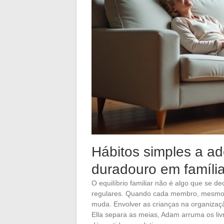
Hábitos simples a ad
duradouro em famíli
O equilíbrio familiar não é algo que se d
regulares. Quando cada membro, mesmo os
muda. Envolver as crianças na organização
Ella separa as meias, Adam arruma os livr