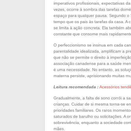
imperativos profissionais, expectativas da
vezes, ocorre à sombra das tarefas domés
espaço para qualquer pausa. Segundo o 
tempo que os pais às tarefas da casa. A
se limita à ação concreta. Ela também ab
constante que consome mais rapidamente
O perfeccionismo se insinua em cada canto
parentalidade idealizada, amplificam a pr
que não se permite o direito à imperfeiç
associação canadense para a saúde menta
é uma necessidade. No entanto, as soluç
materna persiste, aprisionando muitas mu
Leitura recomendada :
Acessórios tendên
Gradualmente, a falta de sono corrói a sa
crianças. Cuidar de si mesma torna-se en
prioridades familiares. Os raros moment
saturados de barulho ou solicitações. A 
sobrevivência, enquanto a sociedade con
mães.