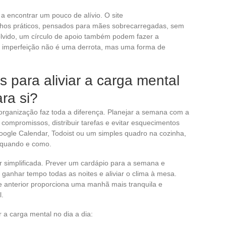
a encontrar um pouco de alívio. O site
lhos práticos, pensados para mães sobrecarregadas, sem
lvido, um círculo de apoio também podem fazer a
 a imperfeição não é uma derrota, mas uma forma de
s para aliviar a carga mental
ra si?
organização faz toda a diferença. Planejar a semana com a
 compromissos, distribuir tarefas e evitar esquecimentos
oogle Calendar, Todoist ou um simples quadro na cozinha,
, quando e como.
r simplificada. Prever um cardápio para a semana e
anhar tempo todas as noites e aliviar o clima à mesa.
e anterior proporciona uma manhã mais tranquila e
l.
 a carga mental no dia a dia: