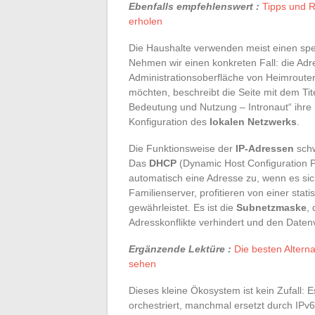
Ebenfalls empfehlenswert :
Tipps und R
erholen
Die Haushalte verwenden meist einen spe
Nehmen wir einen konkreten Fall: die Adr
Administrationsoberfläche von Heimroute
möchten, beschreibt die Seite mit dem Tit
Bedeutung und Nutzung – Intronaut“ ihre 
Konfiguration des
lokalen Netzwerks
.
Die Funktionsweise der
IP-Adressen
schw
Das
DHCP
(Dynamic Host Configuration P
automatisch eine Adresse zu, wenn es sic
Familienserver, profitieren von einer stat
gewährleistet. Es ist die
Subnetzmaske
,
Adresskonflikte verhindert und den Datenv
Ergänzende Lektüre :
Die besten Alterna
sehen
Dieses kleine Ökosystem ist kein Zufall: 
orchestriert, manchmal ersetzt durch IPv6