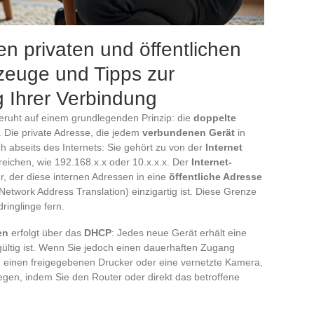
n privaten und öffentlichen
zeuge und Tipps zur
 Ihrer Verbindung
ruht auf einem grundlegenden Prinzip: die
doppelte
 Die private Adresse, die jedem
verbundenen Gerät
in
h abseits des Internets: Sie gehört zu von der
Internet
reichen, wie 192.168.x.x oder 10.x.x.x. Der
Internet-
er, der diese internen Adressen in eine
öffentliche Adresse
Network Address Translation) einzigartig ist. Diese Grenze
ringlinge fern.
en
erfolgt über das
DHCP
: Jedes neue Gerät erhält eine
gültig ist. Wenn Sie jedoch einen dauerhaften Zugang
er, einen freigegebenen Drucker oder eine vernetzte Kamera,
egen, indem Sie den Router oder direkt das betroffene