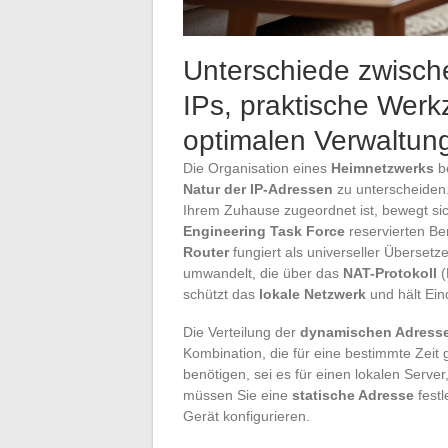
Unterschiede zwische
IPs, praktische Werk
optimalen Verwaltung
Die Organisation eines
Heimnetzwerks
be
Natur der IP-Adressen
zu unterscheiden.
Ihrem Zuhause zugeordnet ist, bewegt sic
Engineering Task Force
reservierten Be
Router
fungiert als universeller Übersetz
umwandelt, die über das
NAT-Protokoll
(
schützt das
lokale Netzwerk
und hält Eind
Die Verteilung der
dynamischen Adress
Kombination, die für eine bestimmte Zeit 
benötigen, sei es für einen lokalen Serv
müssen Sie eine
statische Adresse
festl
Gerät konfigurieren.