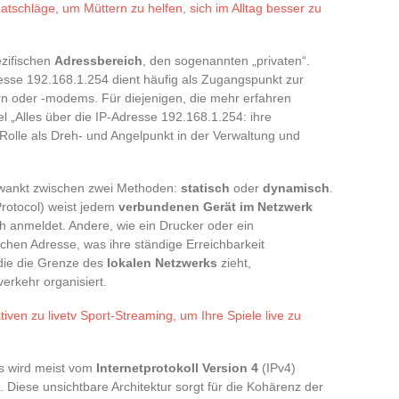
atschläge, um Müttern zu helfen, sich im Alltag besser zu
zifischen
Adressbereich
, den sogenannten „privaten“.
esse 192.168.1.254 dient häufig als Zugangspunkt zur
rn oder -modems. Für diejenigen, die mehr erfahren
el „Alles über die IP-Adresse 192.168.1.254: ihre
Rolle als Dreh- und Angelpunkt in der Verwaltung und
ankt zwischen zwei Methoden:
statisch
oder
dynamisch
.
rotocol) weist jedem
verbundenen Gerät im Netzwerk
h anmeldet. Andere, wie ein Drucker oder ein
ischen Adresse, was ihre ständige Erreichbarkeit
 die die Grenze des
lokalen Netzwerks
zieht,
erkehr organisiert.
tiven zu livetv Sport-Streaming, um Ihre Spiele live zu
Es wird meist vom
Internetprotokoll Version 4
(IPv4)
. Diese unsichtbare Architektur sorgt für die Kohärenz der