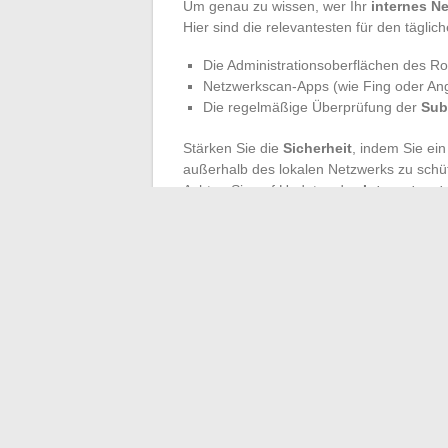
Um genau zu wissen, wer Ihr
internes N
Hier sind die relevantesten für den tägli
Die Administrationsoberflächen des R
Netzwerkscan-Apps (wie Fing oder Angr
Die regelmäßige Überprüfung der
Sub
Stärken Sie die
Sicherheit
, indem Sie ei
außerhalb des lokalen Netzwerks zu schü
Achten Sie auf Updates des
Internetprot
Firewall
: Sie ist einer der Schutzwälle, d
Im Grunde genommen gibt es hinter jeder
zwischen Zugänglichkeit, Robustheit der
stabilen Heimnetzwerk liegt nicht in gehe
Ihnen zirkuliert, und in der unermüdlic
Alltags.
←
Die heute am häufigsten in der Klass