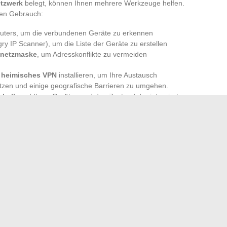
etzwerk
belegt, können Ihnen mehrere Werkzeuge helfen.
chen Gebrauch:
outers, um die verbundenen Geräte zu erkennen
y IP Scanner), um die Liste der Geräte zu erstellen
netzmaske
, um Adresskonflikte zu vermeiden
n
heimisches VPN
installieren, um Ihre Austausch
tzen und einige geografische Barrieren zu umgehen.
okolls
auf Ihren Geräten und den Zustand der integrierten
ie die Stabilität Ihres Heimnetzwerks aufrechterhalten.
 zugewiesenen IP-Adresse ein Gleichgewicht zu wahren:
 Verbindung und Schutz von außen. Der Schlüssel zu einem
imnisvollen Zahlen, sondern im Verständnis dessen, was bei
hen Wachsamkeit gegenüber den kleinen Schwächen des
e verwendeten Lehrmittel