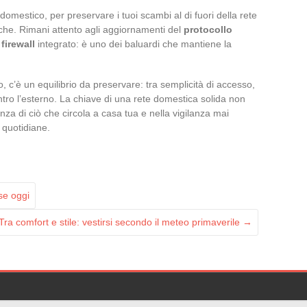
domestico, per preservare i tuoi scambi al di fuori della rete
iche. Rimani attento agli aggiornamenti del
protocollo
l
firewall
integrato: è uno dei baluardi che mantiene la
o, c’è un equilibrio da preservare: tra semplicità di accesso,
ro l’esterno. La chiave di una rete domestica solida non
nza di ciò che circola a casa tua e nella vigilanza mai
à quotidiane.
sse oggi
Tra comfort e stile: vestirsi secondo il meteo primaverile
→