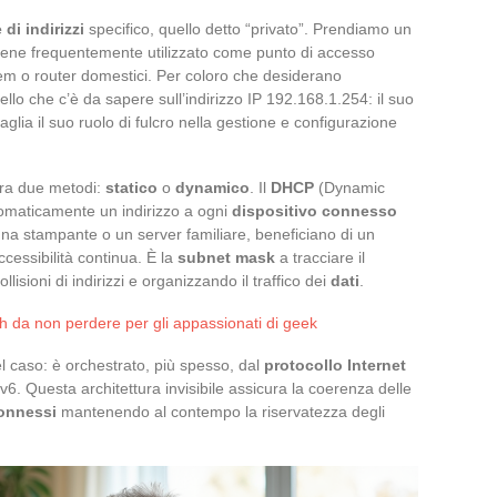
 di indirizzi
specifico, quello detto “privato”. Prendiamo un
viene frequentemente utilizzato come punto di accesso
dem o router domestici. Per coloro che desiderano
ello che c’è da sapere sull’indirizzo IP 192.168.1.254: il suo
ttaglia il suo ruolo di fulcro nella gestione e configurazione
tra due metodi:
statico
o
dynamico
. Il
DHCP
(Dynamic
omaticamente un indirizzo a ogni
dispositivo connesso
na stampante o un server familiare, beneficiano di un
accessibilità continua. È la
subnet mask
a tracciare il
llisioni di indirizzi e organizzando il traffico dei
dati
.
h da non perdere per gli appassionati di geek
l caso: è orchestrato, più spesso, dal
protocollo Internet
IPv6. Questa architettura invisibile assicura la coerenza delle
connessi
mantenendo al contempo la riservatezza degli