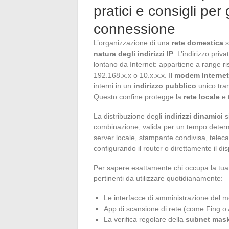
pratici e consigli per
connessione
L’organizzazione di una
rete domestica
s
natura degli indirizzi IP
. L’indirizzo priv
lontano da Internet: appartiene a range ris
192.168.x.x o 10.x.x.x. Il
modem Internet
interni in un
indirizzo pubblico
unico tram
Questo confine protegge la
rete locale
e t
La distribuzione degli
indirizzi dinamici
s
combinazione, valida per un tempo deter
server locale, stampante condivisa, tele
configurando il router o direttamente il dis
Per sapere esattamente chi occupa la tu
pertinenti da utilizzare quotidianamente:
Le interfacce di amministrazione del m
App di scansione di rete (come Fing o A
La verifica regolare della
subnet mas