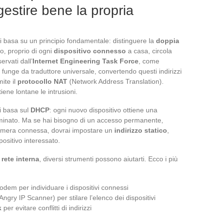
 gestire bene la propria
i basa su un principio fondamentale: distinguere la
doppia
ato, proprio di ogni
dispositivo connesso
a casa, circola
ervati dall’
Internet Engineering Task Force
, come
funge da traduttore universale, convertendo questi indirizzi
ite il
protocollo NAT
(Network Address Translation).
iene lontane le intrusioni.
i basa sul
DHCP
: ogni nuovo dispositivo ottiene una
minato. Ma se hai bisogno di un accesso permanente,
camera connessa, dovrai impostare un
indirizzo statico
,
positivo interessato.
a
rete interna
, diversi strumenti possono aiutarti. Ecco i più
odem per individuare i dispositivi connessi
ngry IP Scanner) per stilare l’elenco dei dispositivi
k
per evitare conflitti di indirizzi