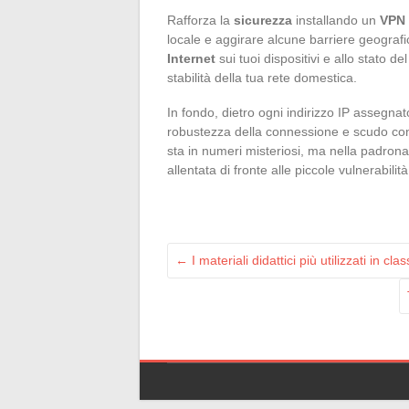
Rafforza la
sicurezza
installando un
VPN
locale e aggirare alcune barriere geograf
Internet
sui tuoi dispositivi e allo stato de
stabilità della tua rete domestica.
In fondo, dietro ogni indirizzo IP assegnat
robustezza della connessione e scudo cont
sta in numeri misteriosi, ma nella padrona
allentata di fronte alle piccole vulnerabilit
←
I materiali didattici più utilizzati in cla