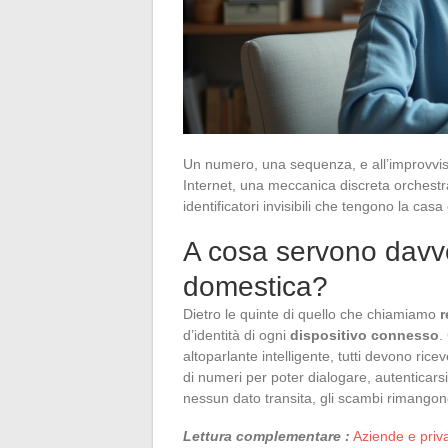
Un numero, una sequenza, e all’improvvis
Internet, una meccanica discreta orchestra il
identificatori invisibili che tengono la casa
A cosa servono davver
domestica?
Dietro le quinte di quello che chiamiamo
r
d’identità di ogni
dispositivo connesso
.
altoparlante intelligente, tutti devono ricev
di numeri per poter dialogare, autenticars
nessun dato transita, gli scambi rimangono
Lettura complementare :
Aziende e priva