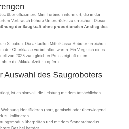
prengen
c über effizientere Mini-Turbinen informiert, die in der
ziertem Verbrauch höhere Unterdrücke zu erreichen. Dieser
höhung der Saugkraft ohne proportionalen Anstieg des
ie Situation. Die aktuellen Mittelklasse-Roboter erreichen
en der Oberklasse vorbehalten waren. Ein Vergleich eines
ll von 2025 zum gleichen Preis zeigt oft einen
ohne die Akkulaufzeit zu opfern.
ur Auswahl des Saugroboters
legt, ist es sinnvoll, die Leistung mit dem tatsächlichen
Wohnung identifizieren (hart, gemischt oder überwiegend
ck zu kalibrieren
stungsmodus überprüfen und mit dem Standardmodus
hrere Dezibel beträgt