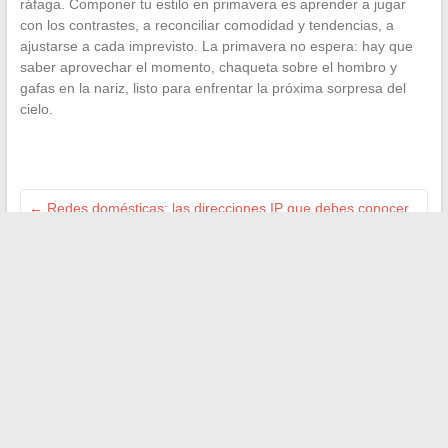
ráfaga. Componer tu estilo en primavera es aprender a jugar
con los contrastes, a reconciliar comodidad y tendencias, a
ajustarse a cada imprevisto. La primavera no espera: hay que
saber aprovechar el momento, chaqueta sobre el hombro y
gafas en la nariz, listo para enfrentar la próxima sorpresa del
cielo.
←
Redes domésticas: las direcciones IP que debes conocer
para gestionar mejor tu conexión
Consejos e inspiraciones de tendencia para lograr la
decoración de tu hogar
→
Buscar