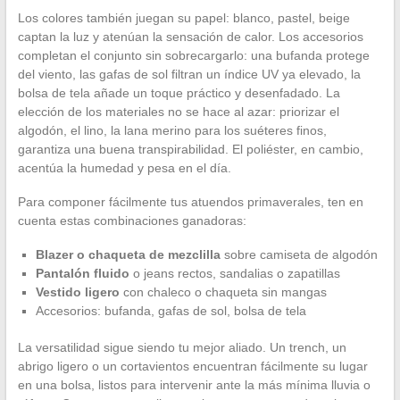
Los colores también juegan su papel: blanco, pastel, beige
captan la luz y atenúan la sensación de calor. Los accesorios
completan el conjunto sin sobrecargarlo: una bufanda protege
del viento, las gafas de sol filtran un índice UV ya elevado, la
bolsa de tela añade un toque práctico y desenfadado. La
elección de los materiales no se hace al azar: priorizar el
algodón, el lino, la lana merino para los suéteres finos,
garantiza una buena transpirabilidad. El poliéster, en cambio,
acentúa la humedad y pesa en el día.
Para componer fácilmente tus atuendos primaverales, ten en
cuenta estas combinaciones ganadoras:
Blazer o chaqueta de mezclilla
sobre camiseta de algodón
Pantalón fluido
o jeans rectos, sandalias o zapatillas
Vestido ligero
con chaleco o chaqueta sin mangas
Accesorios: bufanda, gafas de sol, bolsa de tela
La versatilidad sigue siendo tu mejor aliado. Un trench, un
abrigo ligero o un cortavientos encuentran fácilmente su lugar
en una bolsa, listos para intervenir ante la más mínima lluvia o