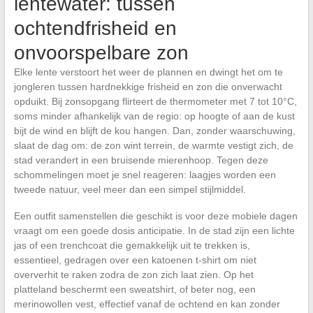
lentewater: tussen
ochtendfrisheid en
onvoorspelbare zon
Elke lente verstoort het weer de plannen en dwingt het om te
jongleren tussen hardnekkige frisheid en zon die onverwacht
opduikt. Bij zonsopgang flirteert de thermometer met 7 tot 10°C,
soms minder afhankelijk van de regio: op hoogte of aan de kust
bijt de wind en blijft de kou hangen. Dan, zonder waarschuwing,
slaat de dag om: de zon wint terrein, de warmte vestigt zich, de
stad verandert in een bruisende mierenhoop. Tegen deze
schommelingen moet je snel reageren: laagjes worden een
tweede natuur, veel meer dan een simpel stijlmiddel.
Een outfit samenstellen die geschikt is voor deze mobiele dagen
vraagt om een goede dosis anticipatie. In de stad zijn een lichte
jas of een trenchcoat die gemakkelijk uit te trekken is,
essentieel, gedragen over een katoenen t-shirt om niet
oververhit te raken zodra de zon zich laat zien. Op het
platteland beschermt een sweatshirt, of beter nog, een
merinowollen vest, effectief vanaf de ochtend en kan zonder