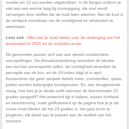
moeite om 12 uur worden uitgetrokken. In de bergen ontkom je
niet aan een warme laag bij zonsopgang, die snel wordt
vervangen door stoffen die de huid laten ademen. Aan de kust is
de windjack onmisbaar om de vochtigheid en windstoten te
weerstaan.
Lees ook :
Alles wat je moet weten over de verlenging van het
lerarenpact in 2025 en de evoluties ervan
De gewoonten passen zich aan aan steeds onzekerdere
voorspellingen. De klimaatverandering verandert de situatie:
een bui kan onverwachts vallen, de vochtigheid verandert de
perceptie van de kou, en de UV-index stijgt al in april.
Accessoires zijn geen simpele details meer: zonnebrillen, sjaals,
petten worden belangrijke bondgenoten. En, een terugkerende
vraag, hoe kies je je ideale outfit wanneer de thermometer 23
graden aangeeft? Het antwoord ligt in balans, tussen lichtheid
en bescherming, zoals geïllustreerd op de pagina hoe je je als
vrouw moet kleden als het 23 graden is: het gaat erom te
jongleren, elk detail aan te passen aan de realiteit van het
moment.