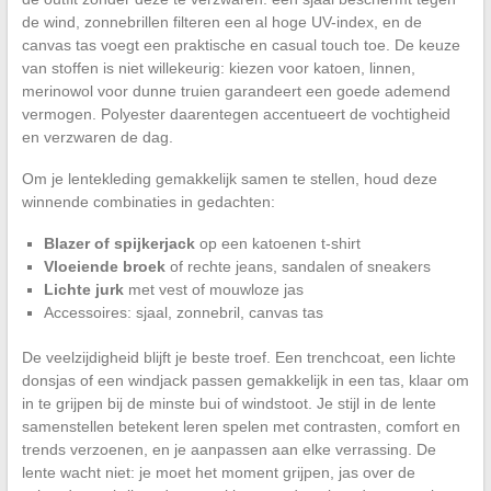
de wind, zonnebrillen filteren een al hoge UV-index, en de
canvas tas voegt een praktische en casual touch toe. De keuze
van stoffen is niet willekeurig: kiezen voor katoen, linnen,
merinowol voor dunne truien garandeert een goede ademend
vermogen. Polyester daarentegen accentueert de vochtigheid
en verzwaren de dag.
Om je lentekleding gemakkelijk samen te stellen, houd deze
winnende combinaties in gedachten:
Blazer of spijkerjack
op een katoenen t-shirt
Vloeiende broek
of rechte jeans, sandalen of sneakers
Lichte jurk
met vest of mouwloze jas
Accessoires: sjaal, zonnebril, canvas tas
De veelzijdigheid blijft je beste troef. Een trenchcoat, een lichte
donsjas of een windjack passen gemakkelijk in een tas, klaar om
in te grijpen bij de minste bui of windstoot. Je stijl in de lente
samenstellen betekent leren spelen met contrasten, comfort en
trends verzoenen, en je aanpassen aan elke verrassing. De
lente wacht niet: je moet het moment grijpen, jas over de