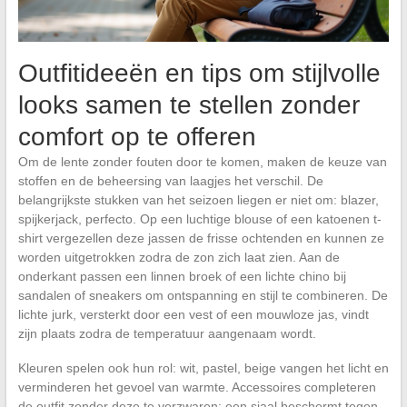
Outfitideeën en tips om stijlvolle
looks samen te stellen zonder
comfort op te offeren
Om de lente zonder fouten door te komen, maken de keuze van
stoffen en de beheersing van laagjes het verschil. De
belangrijkste stukken van het seizoen liegen er niet om: blazer,
spijkerjack, perfecto. Op een luchtige blouse of een katoenen t-
shirt vergezellen deze jassen de frisse ochtenden en kunnen ze
worden uitgetrokken zodra de zon zich laat zien. Aan de
onderkant passen een linnen broek of een lichte chino bij
sandalen of sneakers om ontspanning en stijl te combineren. De
lichte jurk, versterkt door een vest of een mouwloze jas, vindt
zijn plaats zodra de temperatuur aangenaam wordt.
Kleuren spelen ook hun rol: wit, pastel, beige vangen het licht en
verminderen het gevoel van warmte. Accessoires completeren
de outfit zonder deze te verzwaren: een sjaal beschermt tegen