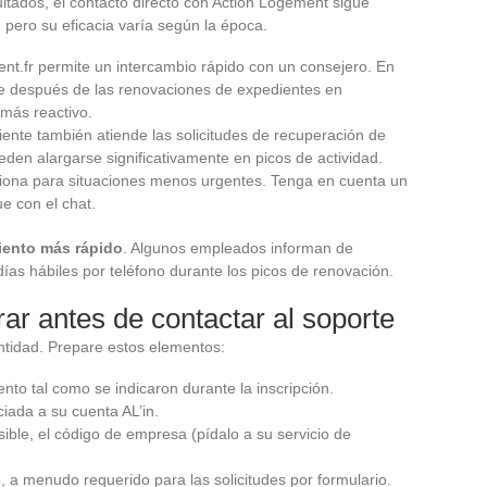
ultados, el contacto directo con Action Logement sigue
, pero su eficacia varía según la época.
ment.fr permite un intercambio rápido con un consejero. En
e después de las renovaciones de expedientes en
 más reactivo.
liente también atiende las solicitudes de recuperación de
den alargarse significativamente en picos de actividad.
nciona para situaciones menos urgentes. Tenga en cuenta un
e con el chat.
miento más rápido
. Algunos empleados informan de
ías hábiles por teléfono durante los picos de renovación.
ar antes de contactar al soporte
ntidad. Prepare estos elementos:
nto tal como se indicaron durante la inscripción.
ciada a su cuenta AL’in.
ible, el código de empresa (pídalo a su servicio de
do, a menudo requerido para las solicitudes por formulario.