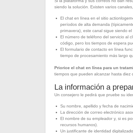
Si la plataforma y sus correos no dan res
siendo la solución. Existen varios canales
El chat en línea en el sitio actionloge
períodos de alta demanda (típicament
primavera), este canal sigue siendo el
El número de teléfono del servicio al c
código, pero los tiempos de espera pue
El formulario de contacto en línea fu
tiempo de procesamiento más largo qu
Priorice el chat en línea para un trata
tiempos que pueden alcanzar hasta diez d
La información a prepar
Un consejero le pedirá que pruebe su ide
Su nombre, apellido y fecha de nacimie
La dirección de correo electrónico aso
El nombre de su empleador y, si es pos
recursos humanos).
Un justificante de identidad digitaliza