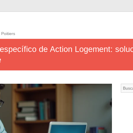
 Poitiers
específico de Action Logement: solu
e