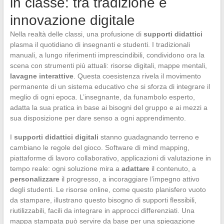
in classe: tra tradizione e
innovazione digitale
Nella realtà delle classi, una profusione di
supporti didattici
plasma il quotidiano di insegnanti e studenti. I tradizionali
manuali, a lungo riferimenti imprescindibili, condividono ora la
scena con strumenti più attuali: risorse digitali, mappe mentali,
lavagne interattive
. Questa coesistenza rivela il movimento
permanente di un sistema educativo che si sforza di integrare il
meglio di ogni epoca. L’insegnante, da funambolo esperto,
adatta la sua pratica in base ai bisogni del gruppo e ai mezzi a
sua disposizione per dare senso a ogni apprendimento.
I
supporti didattici digitali
stanno guadagnando terreno e
cambiano le regole del gioco. Software di mind mapping,
piattaforme di lavoro collaborativo, applicazioni di valutazione in
tempo reale: ogni soluzione mira a
adattare
il contenuto, a
personalizzare
il progresso, a incoraggiare l’impegno attivo
degli studenti. Le risorse online, come questo planisfero vuoto
da stampare, illustrano questo bisogno di supporti flessibili,
riutilizzabili, facili da integrare in approcci differenziati. Una
mappa stampata può servire da base per una spiegazione