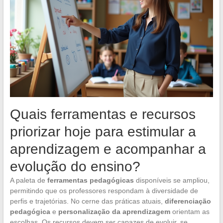
Quais ferramentas e recursos
priorizar hoje para estimular a
aprendizagem e acompanhar a
evolução do ensino?
A paleta de
ferramentas pedagógicas
disponíveis se ampliou,
permitindo que os professores respondam à diversidade de
perfis e trajetórias. No cerne das práticas atuais,
diferenciação
pedagógica
e
personalização da aprendizagem
orientam as
escolhas. Os recursos devem ser capazes de evoluir, se