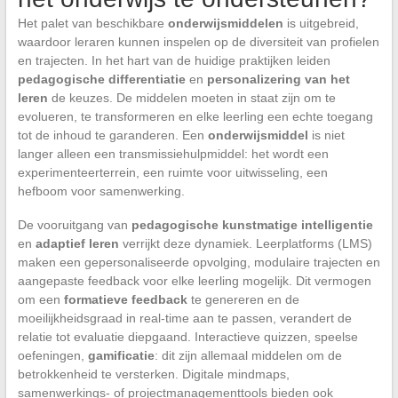
Het palet van beschikbare
onderwijsmiddelen
is uitgebreid,
waardoor leraren kunnen inspelen op de diversiteit van profielen
en trajecten. In het hart van de huidige praktijken leiden
pedagogische differentiatie
en
personalizering van het
leren
de keuzes. De middelen moeten in staat zijn om te
evolueren, te transformeren en elke leerling een echte toegang
tot de inhoud te garanderen. Een
onderwijsmiddel
is niet
langer alleen een transmissiehulpmiddel: het wordt een
experimenteerterrein, een ruimte voor uitwisseling, een
hefboom voor samenwerking.
De vooruitgang van
pedagogische kunstmatige intelligentie
en
adaptief leren
verrijkt deze dynamiek. Leerplatforms (LMS)
maken een gepersonaliseerde opvolging, modulaire trajecten en
aangepaste feedback voor elke leerling mogelijk. Dit vermogen
om een
formatieve feedback
te genereren en de
moeilijkheidsgraad in real-time aan te passen, verandert de
relatie tot evaluatie diepgaand. Interactieve quizzen, speelse
oefeningen,
gamificatie
: dit zijn allemaal middelen om de
betrokkenheid te versterken. Digitale mindmaps,
samenwerkings- of projectmanagementtools bieden ook