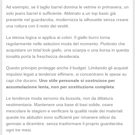
Ad esempio, se il taglio barrel domina le vetrine in primavera, un
solo jeans barrel è sufficiente. Abbinato a un top basic già
presente nel guardaroba, modernizza la silhouette senza creare
una rottura con il resto dei vestiti.
La stessa logica si applica ai colori. Il giallo burro torna
regolarmente nelle selezioni moda del momento. Piuttosto che
acquistare un total look giallo, una sciarpa o una borsa in questa
tonalità porta la freschezza desiderata.
Questo principio protegge anche il budget. Limitando gli acquisti
impulsivi legati a tendenze effimere, si concentrano le spese su
capi che durano.
Uno stile personale si costruisce per
accumulazione lenta, non per sostituzione completa
.
Le tendenze moda servono da bussola, non da dittatura
vestimentaria. Mantenere una base di basi solide, osare
mescolare le stagioni e verificare la qualità reale dei materiali:
queste tre abitudini sono sufficienti per rimanere stilosi da
gennaio a dicembre, senza trasformare il proprio guardaroba
ogni tre mesi.