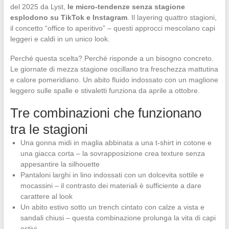
del 2025 da Lyst,
le micro-tendenze senza stagione
esplodono su TikTok e Instagram
. Il layering quattro stagioni,
il concetto “office to aperitivo” – questi approcci mescolano capi
leggeri e caldi in un unico look.
Perché questa scelta? Perché risponde a un bisogno concreto.
Le giornate di mezza stagione oscillano tra freschezza mattutina
e calore pomeridiano. Un abito fluido indossato con un maglione
leggero sulle spalle e stivaletti funziona da aprile a ottobre.
Tre combinazioni che funzionano
tra le stagioni
Una gonna midi in maglia abbinata a una t-shirt in cotone e
una giacca corta – la sovrapposizione crea texture senza
appesantire la silhouette
Pantaloni larghi in lino indossati con un dolcevita sottile e
mocassini – il contrasto dei materiali è sufficiente a dare
carattere al look
Un abito estivo sotto un trench cintato con calze a vista e
sandali chiusi – questa combinazione prolunga la vita di capi
estivi