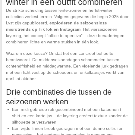
winter in één outfit combineren
De strikte scheiding tussen lente-zomer en herfst-winter
collecties verliest terrein. Volgens gegevens die begin 2025 door
Lyst zijn gepubliceerd,
exploderen de seizoensloze
microtrends op TikTok en Instagram
. Het vierseizoenen
layering, het concept “office to aperitivo” – deze benaderingen
combineren lichte en warme stukken in één look.
Waarom deze keuze? Omdat het een concreet behoefte
beantwoordt. De middenseizoendagen schommelen tussen
ochtendfrisheid en middagwarmte. Een vloeiende jurk gedragen
met een licht vest op de schouders en enkellaarsjes werkt van
april tot oktober.
Drie combinaties die tussen de
seizoenen werken
Een midi-gebreide rok gecombineerd met een katoenen t-
shirt en een korte jas – de layering creëert textuur zonder de
silhouette te verzwaren
Een wijde linnen broek gedragen met een dunne coltrui en
mocassins – het contrast in materialen is genoeg om