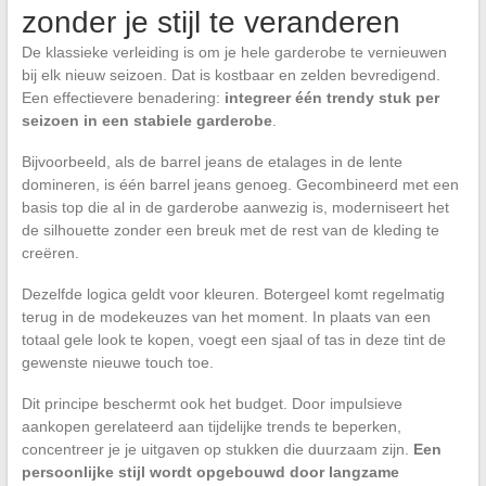
zonder je stijl te veranderen
De klassieke verleiding is om je hele garderobe te vernieuwen
bij elk nieuw seizoen. Dat is kostbaar en zelden bevredigend.
Een effectievere benadering:
integreer één trendy stuk per
seizoen in een stabiele garderobe
.
Bijvoorbeeld, als de barrel jeans de etalages in de lente
domineren, is één barrel jeans genoeg. Gecombineerd met een
basis top die al in de garderobe aanwezig is, moderniseert het
de silhouette zonder een breuk met de rest van de kleding te
creëren.
Dezelfde logica geldt voor kleuren. Botergeel komt regelmatig
terug in de modekeuzes van het moment. In plaats van een
totaal gele look te kopen, voegt een sjaal of tas in deze tint de
gewenste nieuwe touch toe.
Dit principe beschermt ook het budget. Door impulsieve
aankopen gerelateerd aan tijdelijke trends te beperken,
concentreer je je uitgaven op stukken die duurzaam zijn.
Een
persoonlijke stijl wordt opgebouwd door langzame