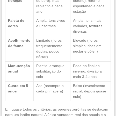
floração
outubro), mas
outono), retorno
replantio a cada
espontâneo a cada
ano
estação
Paleta de
Ampla, tons vivos
Ampla, tons mais
cores
e uniformes
variados, texturas
diversas
Acolhimento
Limitado (flores
Elevado (flores
da fauna
frequentemente
simples, ricas em
duplas, pouco
néctar e pólen)
néctar)
Manutenção
Plantio, arranque,
Poda no final do
anual
substituição do
inverno, divisão a
solo
cada 3-4 anos
Custo em 5
Alto (recompra a
Baixo (investimento
anos
cada primavera)
inicial, depois quase
nulo)
Em quase todos os critérios, as perenes xerófitas se destacam
para um jardim natural. A única vantagem real das anuais é a