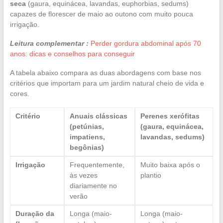
seca
(gaura, equinácea, lavandas, euphorbias, sedums)
capazes de florescer de maio ao outono com muito pouca
irrigação.
Leitura complementar :
Perder gordura abdominal após 70
anos: dicas e conselhos para conseguir
A tabela abaixo compara as duas abordagens com base nos
critérios que importam para um jardim natural cheio de vida e
cores.
Critério
Anuais clássicas
Perenes xerófitas
(petúnias,
(gaura, equinácea,
impatiens,
lavandas, sedums)
begônias)
Irrigação
Frequentemente,
Muito baixa após o
às vezes
plantio
diariamente no
verão
Duração da
Longa (maio-
Longa (maio-