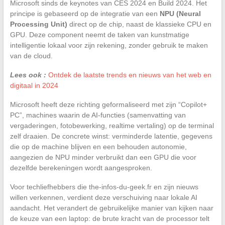
Microsoft sinds de keynotes van CES 2024 en Build 2024. Het
principe is gebaseerd op de integratie van een
NPU (Neural
Processing Unit)
direct op de chip, naast de klassieke CPU en
GPU. Deze component neemt de taken van kunstmatige
intelligentie lokaal voor zijn rekening, zonder gebruik te maken
van de cloud.
Lees ook :
Ontdek de laatste trends en nieuws van het web en
digitaal in 2024
Microsoft heeft deze richting geformaliseerd met zijn “Copilot+
PC”, machines waarin de AI-functies (samenvatting van
vergaderingen, fotobewerking, realtime vertaling) op de terminal
zelf draaien. De concrete winst: verminderde latentie, gegevens
die op de machine blijven en een behouden autonomie,
aangezien de NPU minder verbruikt dan een GPU die voor
dezelfde berekeningen wordt aangesproken.
Voor techliefhebbers die the-infos-du-geek.fr en zijn nieuws
willen verkennen, verdient deze verschuiving naar lokale AI
aandacht. Het verandert de gebruikelijke manier van kijken naar
de keuze van een laptop: de brute kracht van de processor telt